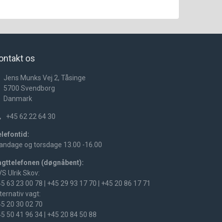
ontakt os
Jens Munks Vej 2, Tåsinge
5700
Svendborg
Danmark
+45 62 22 64 30
lefontid:
ndage og torsdage 13.00 -16.00
agttelefonen (døgnåbent):
S Ulrik Skov:
5 63 23 00 78 | +45 29 93 17 70 | +45 20 86 17 71
ternativ vagt:
45
20 30 02 70
45
50 41 96 34 | +45 20 84 50 88