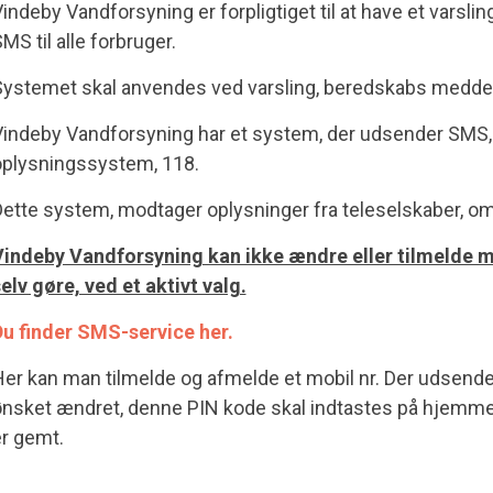
indeby Vandforsyning er forpligtiget til at have et vars
MS til alle forbruger.
ystemet skal anvendes ved varsling, beredskabs meddel
indeby Vandforsyning har et system, der udsender SMS, vi
oplysningssystem, 118.
ette system, modtager oplysninger fra teleselskaber, om 
indeby Vandforsyning kan ikke ændre eller tilmelde mob
elv gøre, ved et aktivt valg.
u finder SMS-service her.
er kan man tilmelde og afmelde et mobil nr. Der udsendes
nsket ændret, denne PIN kode skal indtastes på hjemme
r gemt.