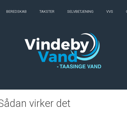
BEREDSKAB
TAKSTER
SELVBETJENING
VVS
Sådan virker det