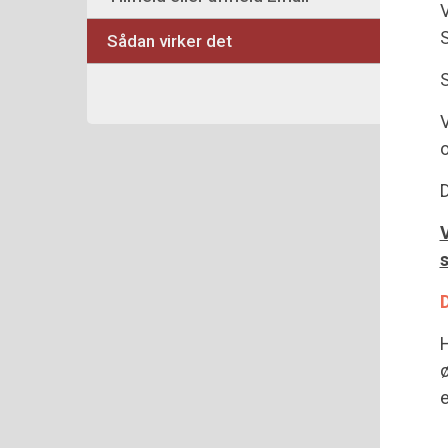
V
S
Sådan virker det
S
V
D
V
s
D
H
ø
e