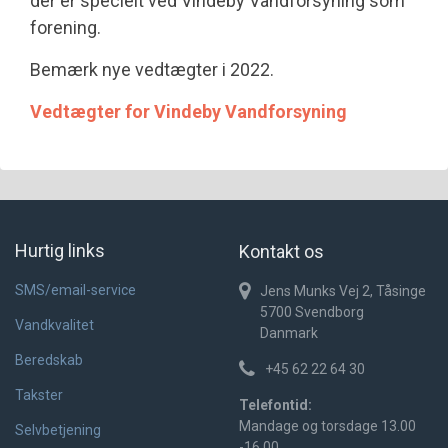
der er specielt ved Vindeby Vandforsyning som
forening.
Bemærk nye vedtægter i 2022.
Vedtægter for Vindeby Vandforsyning
Hurtig links
Kontakt os
SMS/email-service
Jens Munks Vej 2, Tåsinge
5700
Svendborg
Vandkvalitet
Danmark
Beredskab
+45 62 22 64 30
Takster
Telefontid:
Mandage og torsdage 13.00
Selvbetjening
-16.00