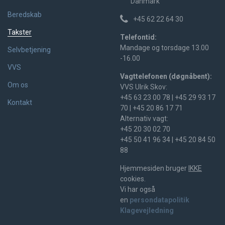
Danmark
Beredskab
+45 62 22 64 30
Takster
Telefontid:
Mandage og torsdage 13.00
Selvbetjening
-16.00
VVS
Vagttelefonen (døgnåbent):
Om os
VVS Ulrik Skov:
+45 63 23 00 78 | +45 29 93 17
Kontakt
70 | +45 20 86 17 71
Alternativ vagt:
+45
20 30 02 70
+45
50 41 96 34 | +45 20 84 50
88
Hjemmesiden bruger
IKKE
cookies.
Vi har også
en
persondatapolitik
Klagevejledning