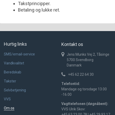
Takstprincipper.
Betaling og lukke ret.
Hurtig links
Kontakt os
SMS/email-service
Jens Munks Vej 2, Tåsinge
5700
Svendborg
Vandkvalitet
Danmark
Beredskab
+45 62 22 64 30
Takster
Telefontid:
Mandage og torsdage 13.00
Selvbetjening
-16.00
VVS
Vagttelefonen (døgnåbent):
Om os
VVS Ulrik Skov:
+45 63 23 00 78 | +45 29 93 17