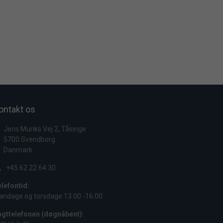
ontakt os
Jens Munks Vej 2, Tåsinge
5700
Svendborg
Danmark
+45 62 22 64 30
lefontid:
ndage og torsdage 13.00 -16.00
agttelefonen (døgnåbent):