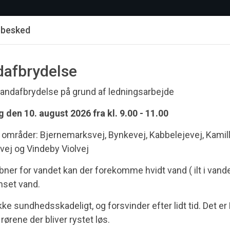
BEREDSKAB
TAKSTER
SELVBETJENING
VVS
O
ebesked
afbrydelse
vandafbrydelse på grund af ledningsarbejde
den 10. august 2026 fra kl. 9.00 - 11.00
 områder: Bjernemarksvej, Bynkevej, Kabbelejevej, Kamill
ej og Vindeby Violvej
åbner for vandet kan der forekomme hvidt vand ( ilt i vand
mset vand.
kke sundhedsskadeligt, og forsvinder efter lidt tid. Det er
 rørene der bliver rystet løs.