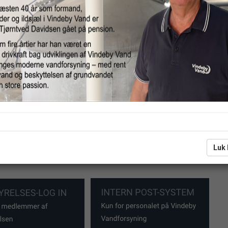
ning er Svendborg Kommunes største forbrugerejede V
3
50.000 m
vand.
tår af ca. 168 km ledningsnet og mere end 10 km råvand
lang række vandanalyser for at sikre kvaliteten af dit drikk
 om
her
.
Luk