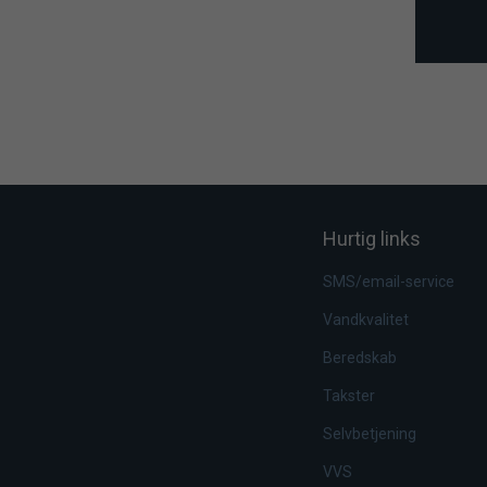
Hurtig links
SMS/email-service
Vandkvalitet
Beredskab
Takster
Selvbetjening
VVS