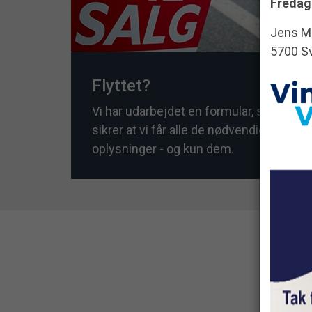
Fredag 
Jens M
5700 S
Flyttet?
Vi har udarbejdet en formular, som
sikrer at vi får alle de nødvendige
oplysninger - og kun dem.