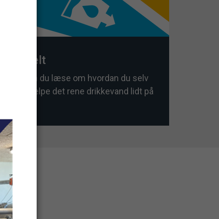
Aktuelt
Her kan du læse om hvordan du selv
kan hjælpe det rene drikkevand lidt på
vej.