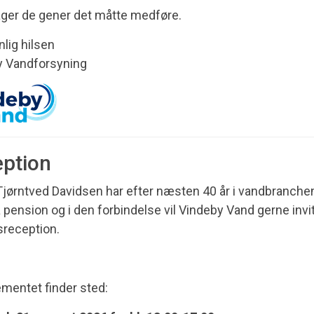
ager de gener det måtte medføre.
lig hilsen
y Vandforsyning
ption
jørntved Davidsen har efter næsten 40 år i vandbranchen
å pension og i den forbindelse vil Vindeby Vand gerne invit
reception.
mentet finder sted: