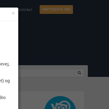
DRIFTSTATUS: OBS
M OS
KONTAKT
×
evej,
et) og
 Bio