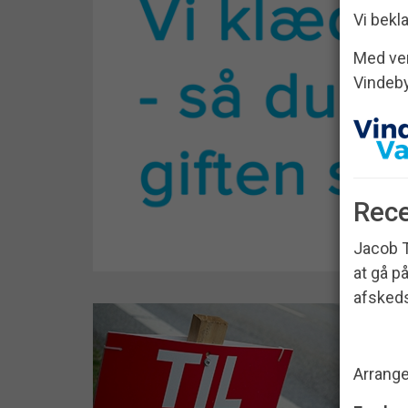
Vi bekl
Med ven
Vindeb
Rece
Jacob T
at gå p
afskeds
Arrange