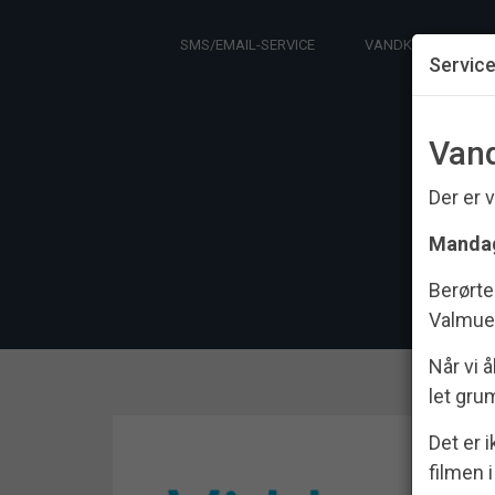
SMS/EMAIL-SERVICE
VANDKVALITET
Servic
Vand
Der er 
Mandag 
Berørte
Valmuev
Når vi 
let gru
Det er i
filmen i