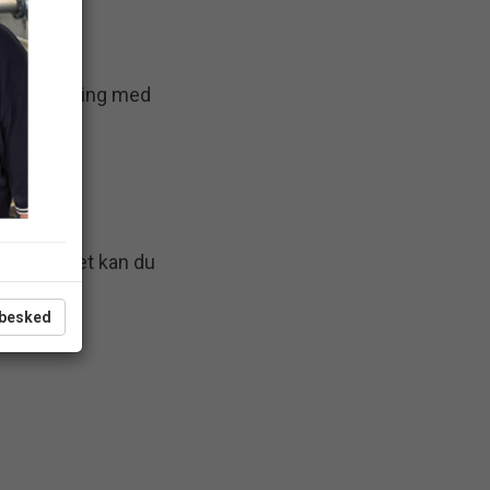
andforsyning med
sledning.
evand og det kan du
 besked