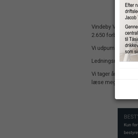
Vindeby Vandforsy
2.650 forbrugere.
Vi udpumper ca. 2
Ledningsnettet bes
Vi tager årligt en 
læse meget mere