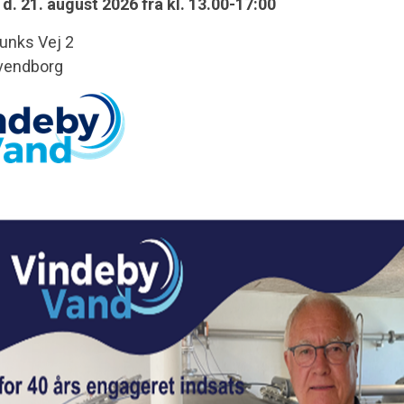
d. 21. august 2026 fra kl. 13.00-17:00
unks Vej 2
vendborg
Ledningsnet
Her kan du, ganske gratis, søge i
vores ledningsnet. Bemærk at kortet
ikke er målfast.
Vindeby Vandforsyning er...